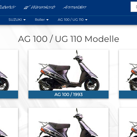
ubehör
Warenkorb
Anmelden
Menu
SUZUKI
Roller
AG 100 / UG 110
AG 100 / UG 110 Modelle
AG 100 / 1993