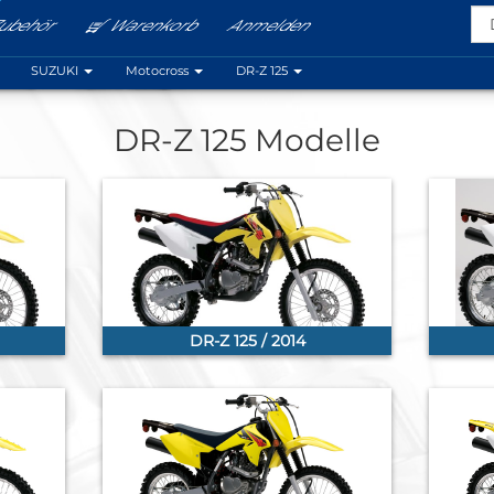
ubehör
Warenkorb
Anmelden
Menu
SUZUKI
Motocross
DR-Z 125
DR-Z 125 Modelle
DR-Z 125 / 2014