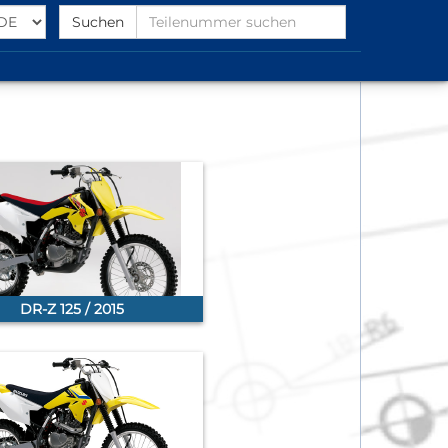
Select
Find
Suchen
Language
Partnumber
DR-Z 125 / 2015