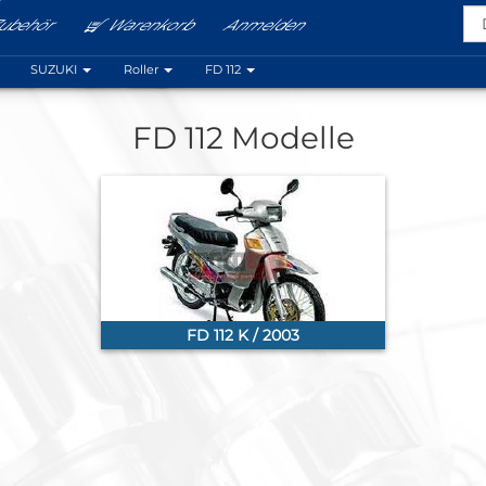
ubehör
Warenkorb
Anmelden
Menu
SUZUKI
Roller
FD 112
FD 112 Modelle
FD 112 K / 2003