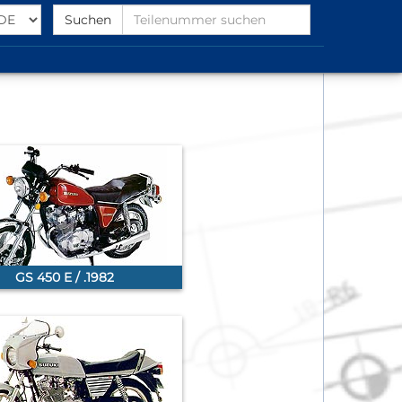
Select
Find
Suchen
Language
Partnumber
GS 450 E / .1982