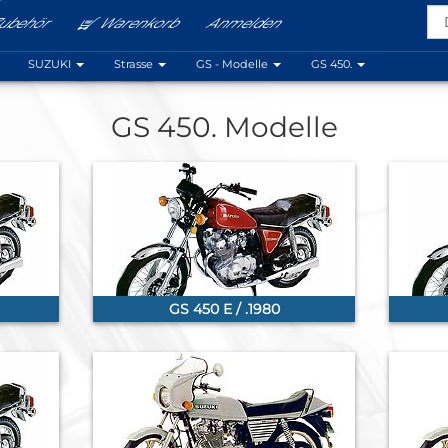
ubehör
Warenkorb
Anmelden
Menu
SUZUKI
Strasse
GS - Modelle
GS 450.
GS 450. Modelle
GS 450 E / .1980