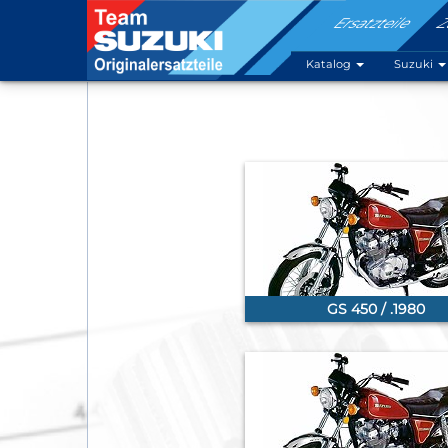
Ersatzteile
Z
Katalog
Suzuki
GS 450 / .1980