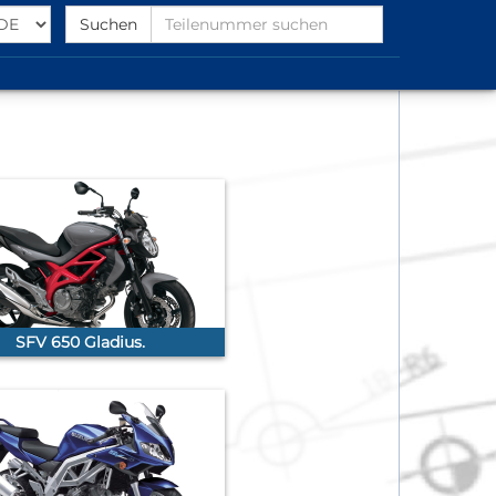
Select
Find
Suchen
Language
Partnumber
SFV 650 Gladius.