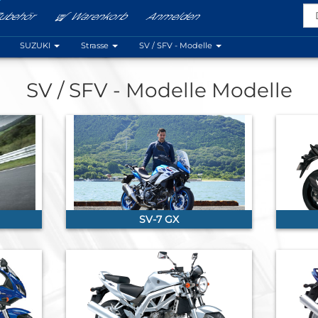
ubehör
Warenkorb
Anmelden
Menu
SUZUKI
Strasse
SV / SFV - Modelle
SV / SFV - Modelle Modelle
SV-7 GX