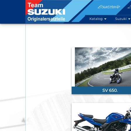
Ersatzteile
Z
Katalog
Suzuki
SV 650.