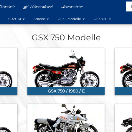
ubehör
Warenkorb
Anmelden
Menu
SUZUKI
Strasse
GSX - Modelle
GSX 750
GSX 750 Modelle
GSX 750 / 1980 / E