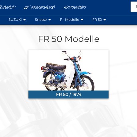
ubehör
Warenkorb
Anmelden
Menu
SUZUKI
Strasse
F - Modelle
FR 50
FR 50 Modelle
FR 50 / 1974