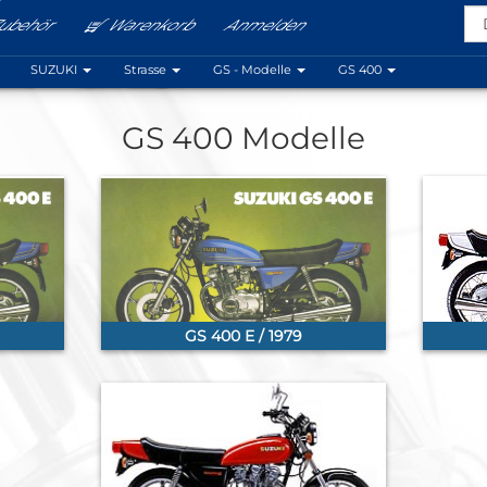
ubehör
Warenkorb
Anmelden
Menu
SUZUKI
Strasse
GS - Modelle
GS 400
GS 400 Modelle
GS 400 E / 1979