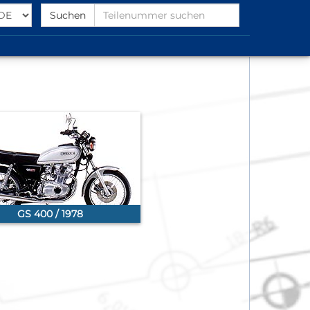
Select
Find
Suchen
Language
Partnumber
GS 400 / 1978