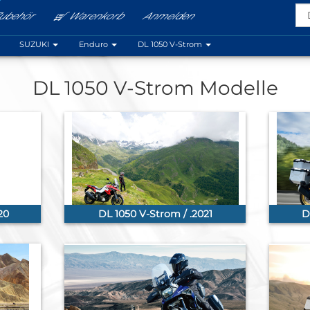
ubehör
Warenkorb
Anmelden
Menu
SUZUKI
Enduro
DL 1050 V-Strom
DL 1050 V-Strom Modelle
20
DL 1050 V-Strom / .2021
D