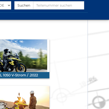
Select
Find
Suchen
Language
Partnumber
L 1050 V-Strom / .2022