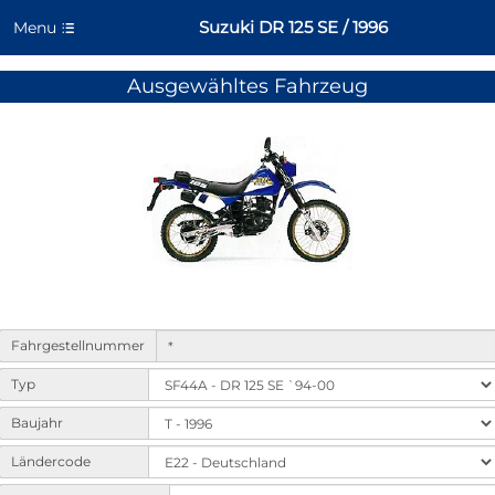
Suzuki DR 125 SE / 1996
Menu
Ausgewähltes Fahrzeug
Form
Fahrgestellnummer
to
select
Typ
machine
variants
Baujahr
and
Ländercode
options.