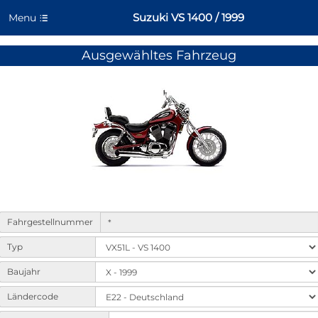
Suzuki VS 1400 / 1999
Menu
Ausgewähltes Fahrzeug
Form
Fahrgestellnummer
to
select
Typ
machine
variants
Baujahr
and
Ländercode
options.